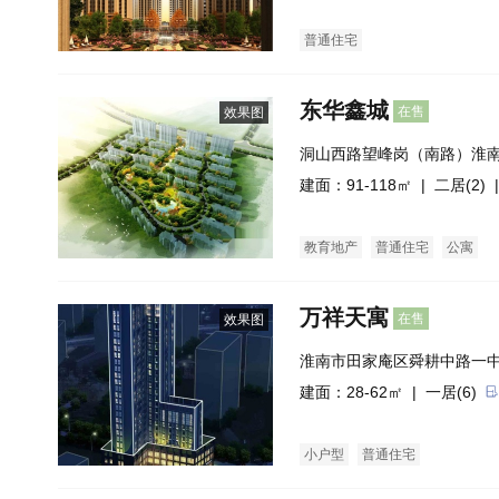
普通住宅
东华鑫城
在售
效果图
洞山西路望峰岗（南路）淮南
建面：91-118㎡ |
二居(2)
|
教育地产
普通住宅
公寓
万祥天寓
在售
效果图
淮南市田家庵区舜耕中路一
建面：28-62㎡ |
一居(6)
小户型
普通住宅