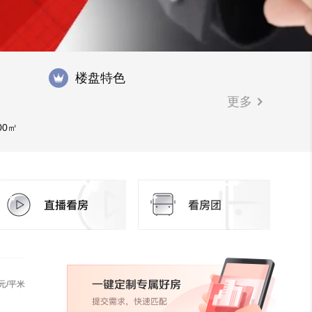
楼盘特色
更多
00㎡
元/平米