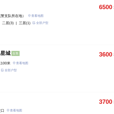
6500
武警支队所在地）
查看地图
 二居(3)
| 三居(1)
全部户型
月星城
3600
在售
100米
查看地图
全部户型
3700
交口
查看地图