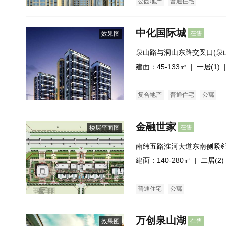
公园地产
普通住宅
中化国际城
在售
效果图
泉山路与洞山东路交叉口(泉
建面：45-133㎡ |
一居(1)
|
复合地产
普通住宅
公寓
金融世家
在售
楼层平面图
南纬五路淮河大道东南侧紧
府广场
建面：140-280㎡ |
二居(2)
普通住宅
公寓
万创泉山湖
在售
效果图