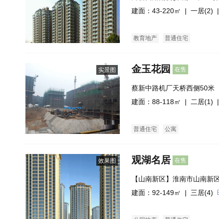
建面：43-220㎡ |
一居(2)
|
教育地产
普通住宅
金玉花园
在售
实景图
蔡新中路机厂天桥西侧50米
建面：88-118㎡ |
二居(1)
|
普通住宅
公寓
观湖名居
在售
效果图
【山南新区】淮南市山南新
湖路交汇
建面：92-149㎡ |
三居(4)