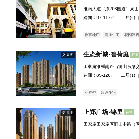
淮南大道（原206国道）泉
建面：87-117㎡ |
二居(6)
|
教育地产
普通住宅
花园洋
生态新城·碧荷庭
在售
效果图
田家庵淮舜南路与洞山东路
建面：89-128㎡ |
二居(1)
|
小户型
普通住宅
上郑广场·锦里
在售
效果图
田家庵田家庵区洞山中路（区
米）