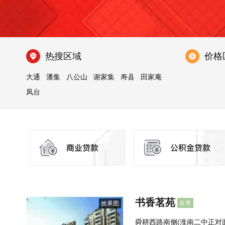
热搜区域
价格
大通
潘集
八公山
谢家集
寿县
田家庵
凤台
书香茗苑
在售
效果图
舜耕西路南侧(淮南二中正对