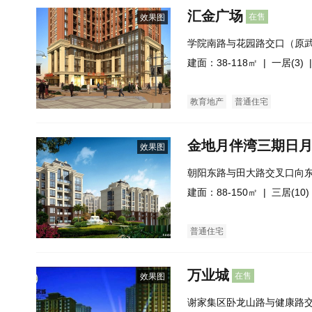
汇金广场
在售
效果图
学院南路与花园路交口（原
建面：38-118㎡ |
一居(3)
|
教育地产
普通住宅
金地月伴湾三期日
效果图
朝阳东路与田大路交叉口向东
建面：88-150㎡ |
三居(10)
普通住宅
万业城
在售
效果图
谢家集区卧龙山路与健康路