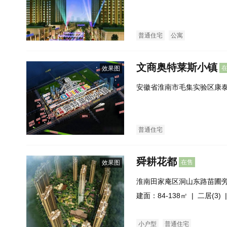
普通住宅
公寓
文商奥特莱斯小镇
效果图
安徽省淮南市毛集实验区康
普通住宅
舜耕花都
在售
效果图
淮南田家庵区洞山东路苗圃旁
号）
建面：84-138㎡ |
二居(3)
|
小户型
普通住宅