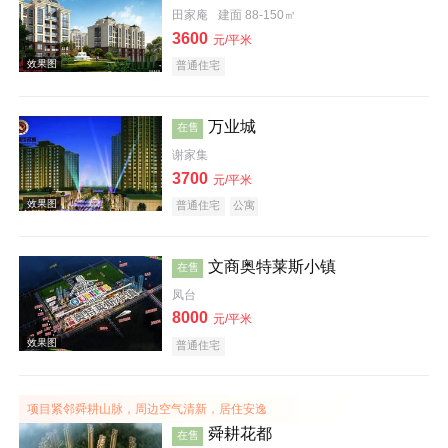
田家庵
建面 88-150㎡
3600
元/平米
效果图
普通住宅
万业城
在售
谢家集
3700
元/平米
普通住宅
公寓
效果图
文商奥特莱斯小镇
在售
凤台
8000
元/平米
普通住宅
项目紧邻舜耕山脉，周边空气清新，居住安逸
效果图
舜耕花都
在售