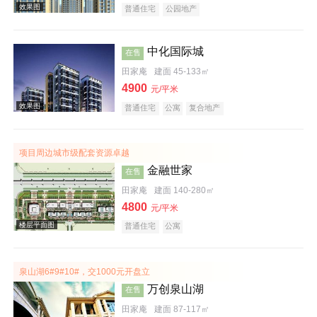
普通住宅
公园地产
中化国际城
在售
田家庵
建面 45-133㎡
实景图
4900
元/平米
普通住宅
公寓
复合地产
项目周边城市级配套资源卓越
金融世家
在售
田家庵
建面 140-280㎡
效果图
4800
元/平米
普通住宅
公寓
泉山湖6#9#10#，交1000元开盘立
万创泉山湖
在售
田家庵
建面 87-117㎡