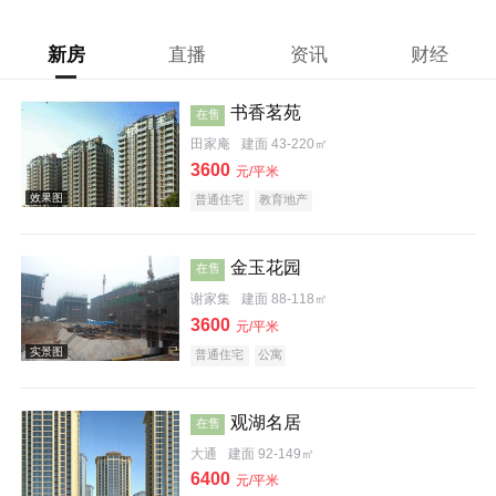
新房
直播
资讯
财经
书香茗苑
在售
田家庵
建面 43-220㎡
3600
元/平米
普通住宅
教育地产
金玉花园
在售
谢家集
建面 88-118㎡
3600
元/平米
普通住宅
公寓
观湖名居
在售
效果图
大通
建面 92-149㎡
6400
元/平米