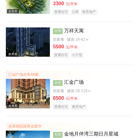
3300
元/平米
普通住宅
公寓
教育地产
万祥天寓
在售
田家庵
建面 28-62㎡
5500
元/平米
效果图
普通住宅
小户型
汇金广场在售4#楼
汇金广场
在售
田家庵
建面 38-118㎡
6500
元/平米
效果图
普通住宅
教育地产
坐享朝阳路商业繁华
金地月伴湾三期日月星城
在售