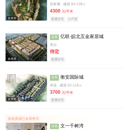
田家庵
建面 84-138㎡
4300
元/平米
普通住宅
小户型
亿联·皖北五金家居城
在售
凤台
待定
效果图
普通住宅
衡安国际城
在售
寿县
建面 92-116㎡
3700
元/平米
普通住宅
效果图
目前房源已全部售完
文一千树湾
在售