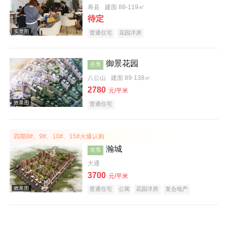
寿县
建面 88-119㎡
待定
普通住宅
花园洋房
效果图
御景花园
在售
八公山
建面 89-138㎡
2780
元/平米
普通住宅
四期8#、9#、10#、15#火爆认购
效果图
瀚城
在售
大通
3700
元/平米
普通住宅
公寓
花园洋房
复合地产
效果图