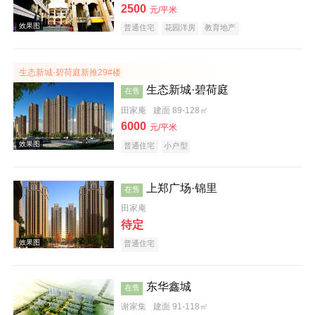
效果图
2500
元/平米
普通住宅
花园洋房
教育地产
生态新城·碧荷庭新推29#楼
生态新城·碧荷庭
在售
田家庵
建面 89-128㎡
6000
元/平米
普通住宅
小户型
楼层平面图
上郑广场·锦里
在售
田家庵
待定
普通住宅
东华鑫城
在售
效果图
谢家集
建面 91-118㎡