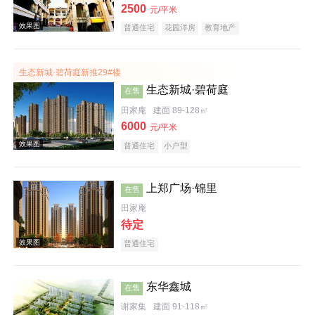
效果图
2500
元/平米
普通住宅
花园洋房
教育地产
生态新城·碧荷庭新推29#楼
生态新城·碧荷庭
在售
田家庵
建面 89-128㎡
6000
元/平米
普通住宅
小户型
楼层平面图
上郑广场·锦里
在售
田家庵
待定
普通住宅
东华鑫城
在售
效果图
谢家集
建面 91-118㎡