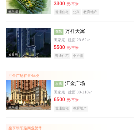
3300
元/平米
普通住宅
公寓
教育地产
万祥天寓
在售
田家庵
建面 28-62㎡
5500
元/平米
效果图
普通住宅
小户型
汇金广场在售4#楼
汇金广场
在售
田家庵
建面 38-118㎡
6500
元/平米
效果图
普通住宅
教育地产
坐享朝阳路商业繁华
金地月伴湾三期日月星城
在售