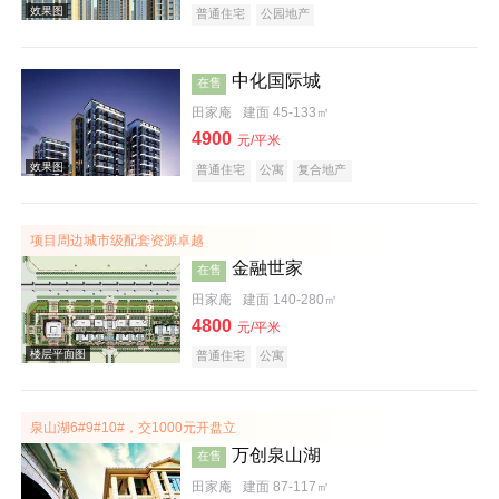
普通住宅
公园地产
中化国际城
在售
田家庵
建面 45-133㎡
实景图
4900
元/平米
普通住宅
公寓
复合地产
项目周边城市级配套资源卓越
金融世家
在售
田家庵
建面 140-280㎡
效果图
4800
元/平米
普通住宅
公寓
泉山湖6#9#10#，交1000元开盘立
万创泉山湖
在售
田家庵
建面 87-117㎡