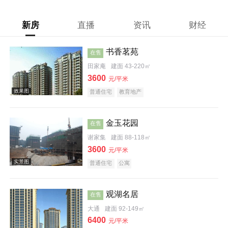
新房
直播
资讯
财经
书香茗苑
在售
田家庵
建面 43-220㎡
3600
元/平米
普通住宅
教育地产
金玉花园
在售
谢家集
建面 88-118㎡
3600
元/平米
普通住宅
公寓
观湖名居
在售
效果图
大通
建面 92-149㎡
6400
元/平米