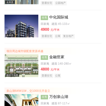
普通住宅
公园地产
中化国际城
在售
田家庵
建面 45-133㎡
实景图
4900
元/平米
普通住宅
公寓
复合地产
项目周边城市级配套资源卓越
金融世家
在售
田家庵
建面 140-280㎡
效果图
4800
元/平米
普通住宅
公寓
泉山湖6#9#10#，交1000元开盘立
万创泉山湖
在售
田家庵
建面 87-117㎡