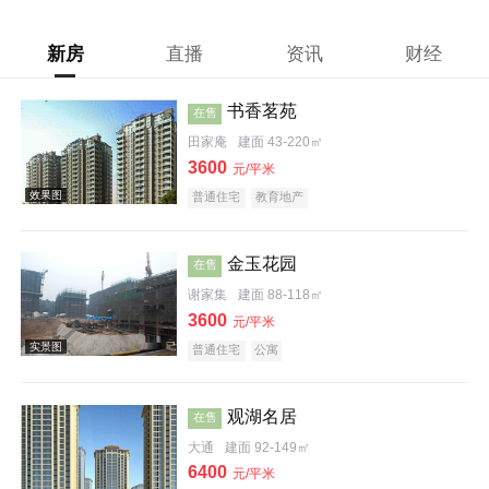
新房
直播
资讯
财经
书香茗苑
在售
田家庵
建面 43-220㎡
3600
元/平米
普通住宅
教育地产
金玉花园
在售
谢家集
建面 88-118㎡
3600
元/平米
普通住宅
公寓
观湖名居
在售
效果图
大通
建面 92-149㎡
6400
元/平米