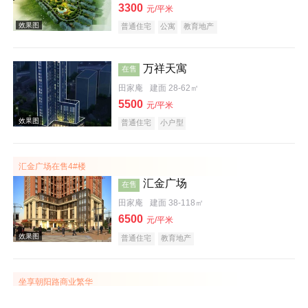
3300
元/平米
普通住宅
公寓
教育地产
万祥天寓
在售
田家庵
建面 28-62㎡
5500
元/平米
效果图
普通住宅
小户型
汇金广场在售4#楼
汇金广场
在售
田家庵
建面 38-118㎡
6500
元/平米
效果图
普通住宅
教育地产
坐享朝阳路商业繁华
金地月伴湾三期日月星城
在售