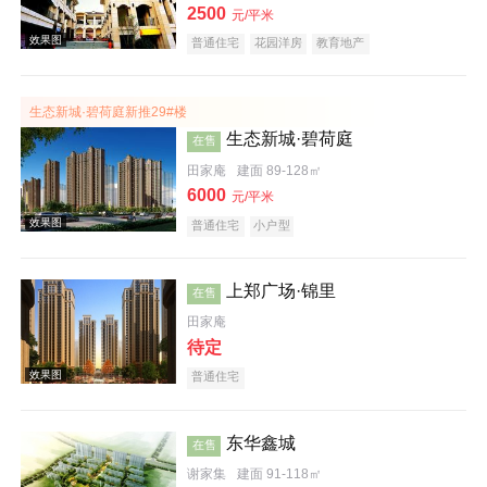
效果图
2500
元/平米
普通住宅
花园洋房
教育地产
生态新城·碧荷庭新推29#楼
生态新城·碧荷庭
在售
田家庵
建面 89-128㎡
6000
元/平米
普通住宅
小户型
楼层平面图
上郑广场·锦里
在售
田家庵
待定
普通住宅
东华鑫城
在售
效果图
谢家集
建面 91-118㎡