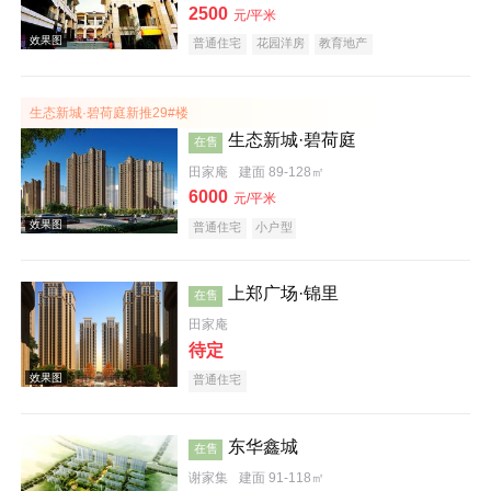
效果图
2500
元/平米
普通住宅
花园洋房
教育地产
生态新城·碧荷庭新推29#楼
生态新城·碧荷庭
在售
田家庵
建面 89-128㎡
6000
元/平米
普通住宅
小户型
楼层平面图
上郑广场·锦里
在售
田家庵
待定
普通住宅
东华鑫城
在售
效果图
谢家集
建面 91-118㎡