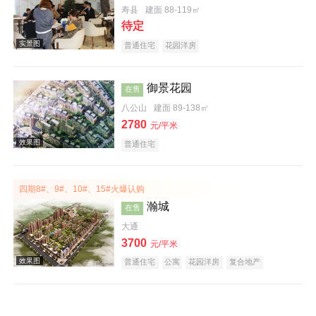
寿县
建面 88-119㎡
待定
普通住宅
花园洋房
效果图
御景花园
在售
八公山
建面 89-138㎡
2780
元/平米
普通住宅
四期8#、9#、10#、15#火爆认购
效果图
瀚城
在售
大通
3700
元/平米
普通住宅
公寓
花园洋房
复合地产
效果图