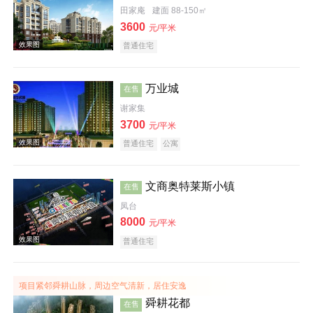
田家庵
建面 88-150㎡
3600
元/平米
效果图
普通住宅
万业城
在售
谢家集
3700
元/平米
普通住宅
公寓
效果图
文商奥特莱斯小镇
在售
凤台
8000
元/平米
普通住宅
项目紧邻舜耕山脉，周边空气清新，居住安逸
效果图
舜耕花都
在售