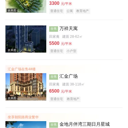
3300
元/平米
普通住宅
公寓
教育地产
万祥天寓
在售
田家庵
建面 28-62㎡
5500
元/平米
效果图
普通住宅
小户型
汇金广场在售4#楼
汇金广场
在售
田家庵
建面 38-118㎡
6500
元/平米
效果图
普通住宅
教育地产
坐享朝阳路商业繁华
金地月伴湾三期日月星城
在售