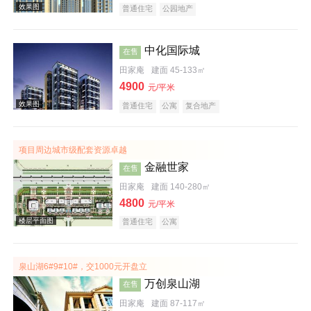
普通住宅
公园地产
中化国际城
在售
田家庵
建面 45-133㎡
实景图
4900
元/平米
普通住宅
公寓
复合地产
项目周边城市级配套资源卓越
金融世家
在售
田家庵
建面 140-280㎡
效果图
4800
元/平米
普通住宅
公寓
泉山湖6#9#10#，交1000元开盘立
万创泉山湖
在售
田家庵
建面 87-117㎡