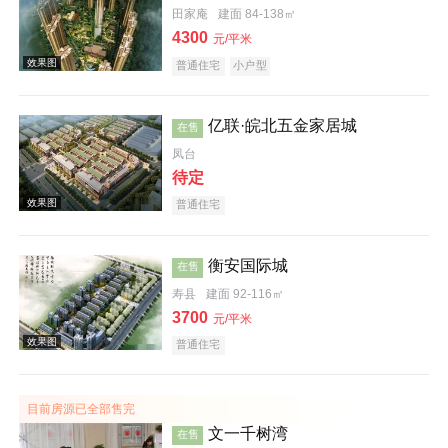
田家庵
建面 84-138㎡
4300
元/平米
普通住宅
小户型
亿联·皖北五金家居城
在售
凤台
待定
效果图
普通住宅
衡安国际城
在售
寿县
建面 92-116㎡
3700
元/平米
普通住宅
效果图
目前房源已全部售完
文一千树湾
在售