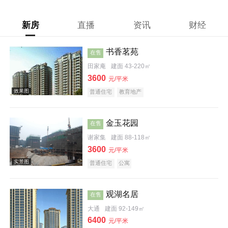
新房
直播
资讯
财经
书香茗苑
在售
田家庵
建面 43-220㎡
3600
元/平米
普通住宅
教育地产
金玉花园
在售
谢家集
建面 88-118㎡
3600
元/平米
普通住宅
公寓
观湖名居
在售
效果图
大通
建面 92-149㎡
6400
元/平米