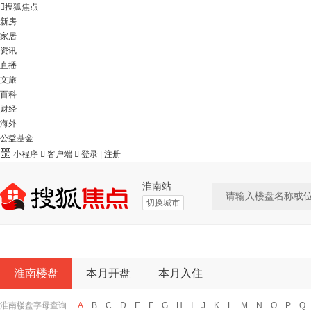

搜狐焦点
新房
家居
资讯
直播
文旅
百科
财经
海外
公益基金

小程序

客户端

登录
|
注册
淮南站
切换城市
淮南楼盘
本月开盘
本月入住
淮南楼盘字母查询
A
B
C
D
E
F
G
H
I
J
K
L
M
N
O
P
Q