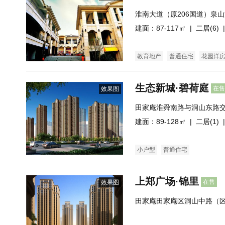
淮南大道（原206国道）泉
建面：87-117㎡ |
二居(6)
|
教育地产
普通住宅
花园洋
生态新城·碧荷庭
在售
效果图
田家庵淮舜南路与洞山东路
建面：89-128㎡ |
二居(1)
|
小户型
普通住宅
上郑广场·锦里
在售
效果图
田家庵田家庵区洞山中路（区
米）