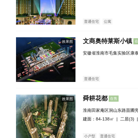
普通住宅
公寓
文商奥特莱斯小镇
效果图
安徽省淮南市毛集实验区康
普通住宅
舜耕花都
在售
效果图
淮南田家庵区洞山东路苗圃旁
号）
建面：84-138㎡ |
二居(3)
|
小户型
普通住宅