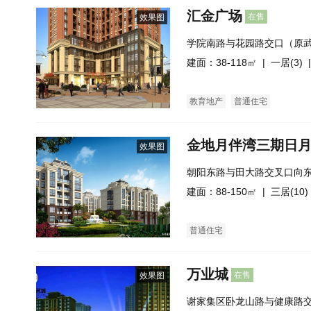
汇金广场
在售
效果图
学院南路与花园路交口（原
建面：38-118㎡ |
一居(3)
|
教育地产
普通住宅
金地月伴湾三期日
效果图
朝阳东路与田大路交叉口向东
建面：88-150㎡ |
三居(10)
普通住宅
万业城
在售
效果图
谢家集区卧龙山路与健康路