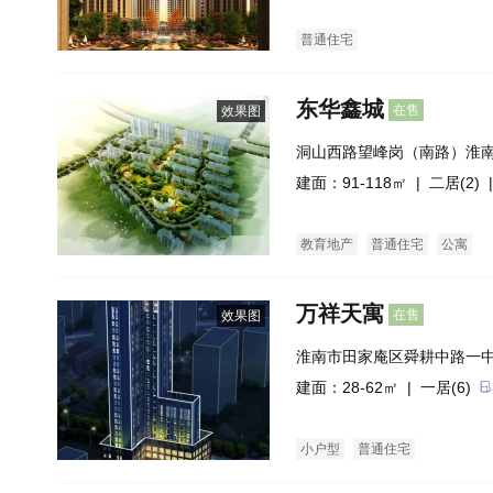
普通住宅
东华鑫城
在售
效果图
洞山西路望峰岗（南路）淮南
建面：91-118㎡ |
二居(2)
|
教育地产
普通住宅
公寓
万祥天寓
在售
效果图
淮南市田家庵区舜耕中路一
建面：28-62㎡ |
一居(6)
小户型
普通住宅