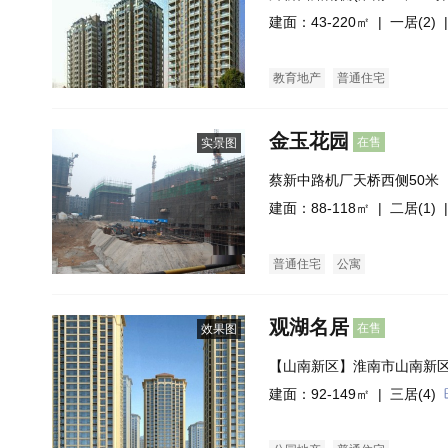
建面：43-220㎡ |
一居(2)
|
教育地产
普通住宅
金玉花园
在售
实景图
蔡新中路机厂天桥西侧50米
建面：88-118㎡ |
二居(1)
|
普通住宅
公寓
观湖名居
在售
效果图
【山南新区】淮南市山南新
湖路交汇
建面：92-149㎡ |
三居(4)