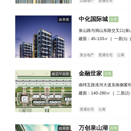
公园地产
普通住宅
中化国际城
在售
效果图
泉山路与洞山东路交叉口(泉
建面：45-133㎡ |
一居(1)
|
复合地产
普通住宅
公寓
金融世家
在售
楼层平面图
南纬五路淮河大道东南侧紧
府广场
建面：140-280㎡ |
二居(2)
普通住宅
公寓
万创泉山湖
在售
效果图