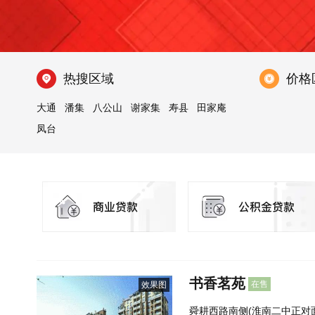
热搜区域
价格
大通
潘集
八公山
谢家集
寿县
田家庵
凤台
书香茗苑
在售
效果图
舜耕西路南侧(淮南二中正对