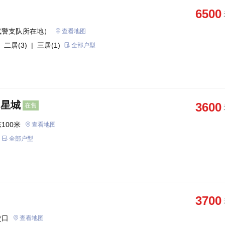
6500
武警支队所在地）
查看地图
 二居(3)
| 三居(1)
全部户型
月星城
3600
在售
100米
查看地图
全部户型
3700
交口
查看地图