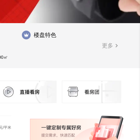
楼盘特色
更多
00㎡
元/平米