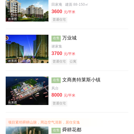
田家庵
建面 88-150㎡
3600
元/平米
效果图
普通住宅
万业城
在售
谢家集
3700
元/平米
普通住宅
公寓
效果图
文商奥特莱斯小镇
在售
凤台
8000
元/平米
普通住宅
项目紧邻舜耕山脉，周边空气清新，居住安逸
效果图
舜耕花都
在售