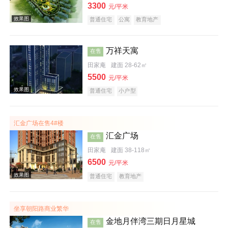
3300
元/平米
普通住宅
公寓
教育地产
万祥天寓
在售
田家庵
建面 28-62㎡
5500
元/平米
效果图
普通住宅
小户型
汇金广场在售4#楼
汇金广场
在售
田家庵
建面 38-118㎡
6500
元/平米
效果图
普通住宅
教育地产
坐享朝阳路商业繁华
金地月伴湾三期日月星城
在售