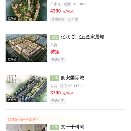
田家庵
建面 84-138㎡
4300
元/平米
普通住宅
小户型
亿联·皖北五金家居城
在售
凤台
待定
效果图
普通住宅
衡安国际城
在售
寿县
建面 92-116㎡
3700
元/平米
普通住宅
效果图
目前房源已全部售完
文一千树湾
在售