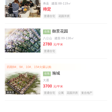
寿县
建面 88-119㎡
待定
普通住宅
花园洋房
效果图
御景花园
在售
八公山
建面 89-138㎡
2780
元/平米
普通住宅
四期8#、9#、10#、15#火爆认购
效果图
瀚城
在售
大通
3700
元/平米
普通住宅
公寓
花园洋房
复合地产
效果图