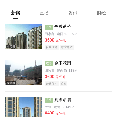
新房
直播
资讯
财经
书香茗苑
在售
田家庵
建面 43-220㎡
3600
元/平米
普通住宅
教育地产
金玉花园
在售
谢家集
建面 88-118㎡
3600
元/平米
普通住宅
公寓
观湖名居
在售
效果图
大通
建面 92-149㎡
6400
元/平米