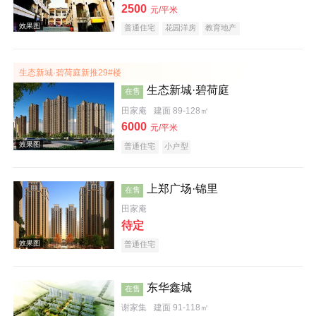
效果图
2500
元/平米
普通住宅
花园洋房
教育地产
生态新城·碧荷庭新推29#楼
生态新城·碧荷庭
在售
田家庵
建面 89-128㎡
6000
元/平米
普通住宅
小户型
楼层平面图
上郑广场·锦里
在售
田家庵
待定
普通住宅
东华鑫城
在售
效果图
谢家集
建面 91-118㎡